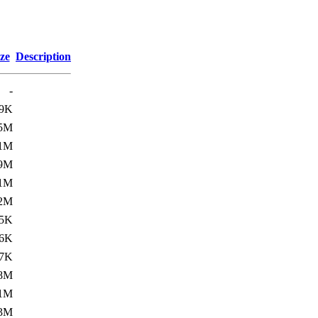
ze
Description
-
9K
.5M
.1M
.9M
.1M
.2M
5K
6K
7K
.8M
.1M
.3M