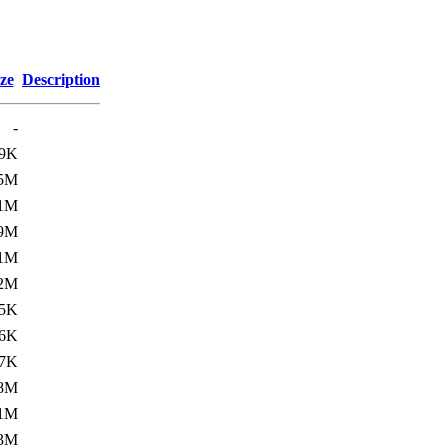
ze
Description
-
9K
.5M
.1M
.9M
.1M
.2M
5K
6K
7K
.8M
.1M
.3M